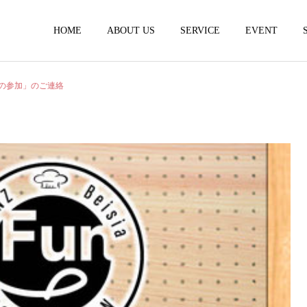
HOME
ABOUT US
SERVICE
EVENT
unへの参加」のご連絡
研修 講演
イベント企画運
レシピ
レシピ
レシピ開発
料理講師
ノベッロレシピ＆葱王レシ
ワタナベファーム様のレシ
ピ
ピを担当