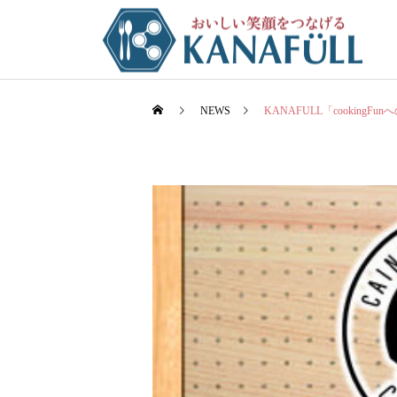
NEWS
KANAFULL「cookingF
蔵キッチンスタジオ
レシピ
コンサルティング
フードスタイリング
こんにゃく入りコッペパン
石田製麺工場様の撮影