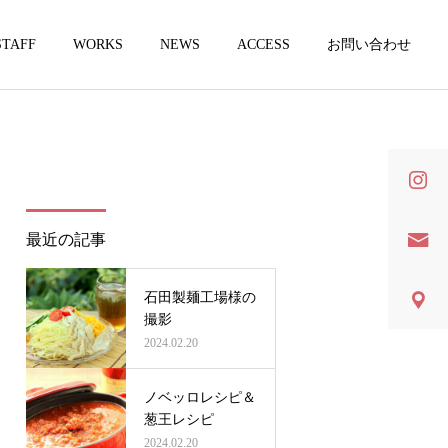
STAFF
WORKS
NEWS
ACCESS
お問い合わせ
詳細を見る
営
商品開発
最近の記事
レシピ
レシピ
フードコンサル
石田製麺工場様の
石田製麺工場様のレシピ、
こんにゃく入りコッペパン
撮影
コーディネートを担当
2024.02.20
ノベッロレシピ＆
葱王レシピ
2024.02.20