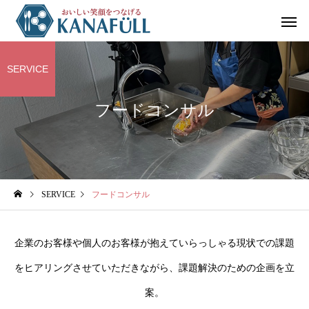
SERVICE
フードコンサル
蔵キッチンスタジオ
研修 講
コンサルティング
レシピ
フードスタイリング
レシピ開
SERVICE
フードコンサル
石田製麺工場様の撮影
ノベッロレシピ＆葱王
ピ
企業のお客様や個人のお客様が抱えていらっしゃる現状での課題
をヒアリングさせていただきながら、課題解決のための企画を立
案。