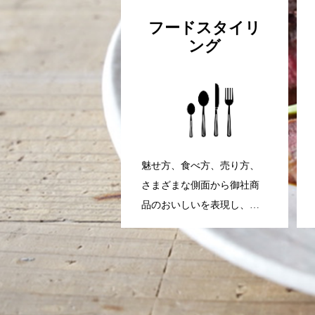
す。 KANAFULLの蔵キッチ
フードスタイリ
ンスタジオが気になる方
ング
や、ご利用されたい方はお
気軽に連絡ください。
魅せ方、食べ方、売り方、
さまざまな側面から御社商
品のおいしいを表現し、お
客様に伝えます。 フードス
タイルの力を使って、料理
に関するお悩みを解決させ
ていただきますので、些細
なことでも気になることが