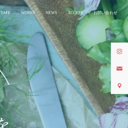
STAFF
WORKS
NEWS
ACCESS
お問い合わせ
詳細を見る
営
商品開発
レシピ
レシピ
フードコンサル
石田製麺工場様のレシピ、
こんにゃく入りコッペパン
コーディネートを担当