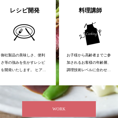
レシピ開発
料理講師
御社製品の美味しさ、便利
お子様から高齢者までご参
さ等の強みを生かすレシピ
加されるお客様の年齢層、
を開発いたします。 ヒアリ
調理技術レベルに合わせ、
ングを行ったうえで、どの
メニューをご提案いたしま
ような製品をご検討なのか
す。 わかりやすく、楽し
を確認してからレシピ開発
く、おうちで再現できる料
を進めます。ご不明点は気
理教室を実現いたします。
軽に問いお合わせくださ
WORK
い。