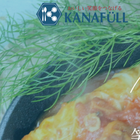
蔵キッチンスタジオ
レシピ
コンサルティング
フードスタイリング
こんにゃく入りコッペパン
石田製麺工場様の撮影