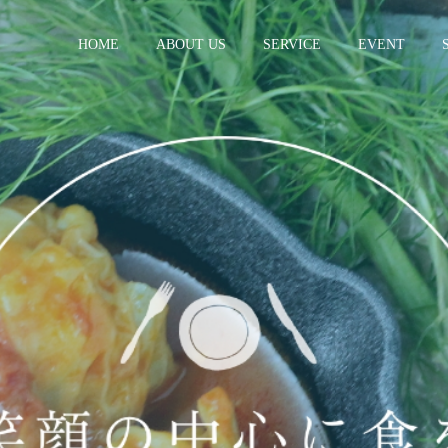
HOME
ABOUT US
SERVICE
EVENT
研修 講演
イベント企画運
レシピ
レシピ
レシピ開発
料理講師
ノベッロレシピ＆葱王レシ
ワタナベファーム様のレシ
ピ
ピを担当