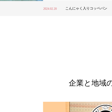
石田製麺工場様のレシピ、コ
2024.02.20
ワタナベファーム様のレシピ
2024.02.20
こんにゃく入りコッペパン
2024.02.20
御社の課題を伺い、課題解決のため
ノベッロレシピ＆葱王レシピ
2024.02.20
石田製麺工場様の撮影
2024.02.20
企画を立案いたします。 その後、企
石田製麺工場様のレシピ、コ
2024.02.20
ワタナベファーム様のレシピ
が軌道にのるまで、スタッフが現場
2024.02.20
入りサポートいたします。 企画から
営までサポートいたします。
詳細を見る
企業と地域