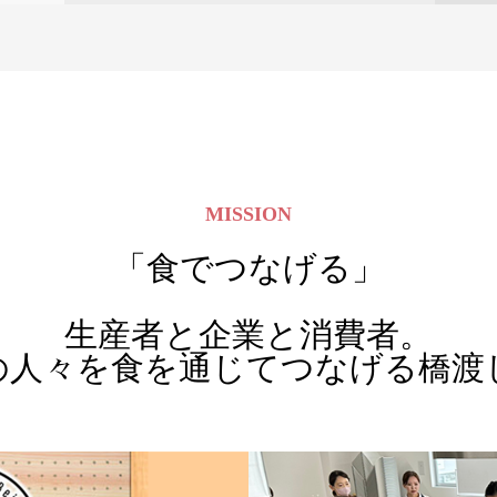
ーディネートを担当
を担当
の
御社製品の美味しさ、便利さ等の強み
画
を生かすレシピを開発いたします。 試
ーディネートを担当
を担当
に
作を重ね、オリジナルレシピを作成い
運
たします。工程写真、完成写真の撮影
をし、納品することも 可能です。
MISSION
詳細を見る
「食でつなげる」
生産者と企業と消費者。
の人々を食を通じてつなげる橋渡