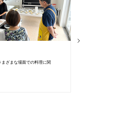
我々は食を演
さまざまな場面での料理に関
まりです。
。
皆様の商品、
るお手伝いを